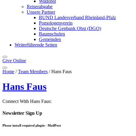
Wildobst
Reiserabgabe
Unsere Partner
BUND Landesverband Rheinland-Pfalz
Pomologenverein
Deutsche Genbank Obst (DGO)
Baumschulen
Gemeinden
Weiterführende Seiten
Give
Online
Home
/
Team Members
/
Hans Faus
Hans Faus
Connect With Hans Faus:
Newsletter Sign Up
Please install required plugin - MailPoet