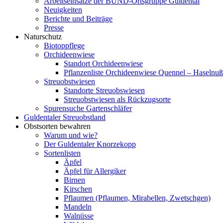
Arbeitseinsätze der BUND-Ortsgruppe Guldental
Neuigkeiten
Berichte und Beiträge
Presse
Naturschutz
Biotoppflege
Orchideenwiese
Standort Orchideenwiese
Pflanzenliste Orchideenwiese Quennel – Haselnu
Streuobstwiesen
Standorte Streuobswiesen
Streuobstwiesen als Rückzugsorte
Spurensuche Gartenschläfer
Guldentaler Streuobstland
Obstsorten bewahren
Warum und wie?
Der Guldentaler Knorzekopp
Sortenlisten
Äpfel
Äpfel für Allergiker
Birnen
Kirschen
Pflaumen (Pflaumen, Mirabellen, Zwetschgen)
Mandeln
Walnüsse