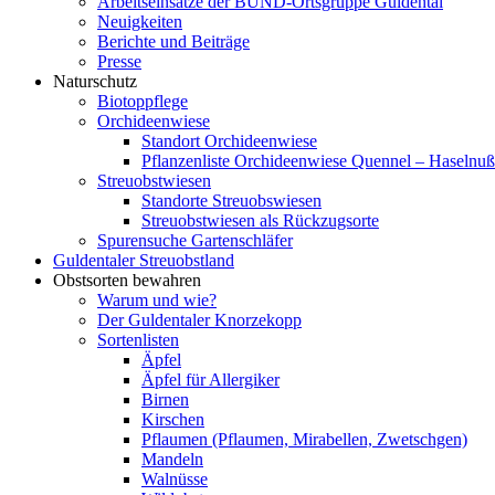
Arbeitseinsätze der BUND-Ortsgruppe Guldental
Neuigkeiten
Berichte und Beiträge
Presse
Naturschutz
Biotoppflege
Orchideenwiese
Standort Orchideenwiese
Pflanzenliste Orchideenwiese Quennel – Haselnu
Streuobstwiesen
Standorte Streuobswiesen
Streuobstwiesen als Rückzugsorte
Spurensuche Gartenschläfer
Guldentaler Streuobstland
Obstsorten bewahren
Warum und wie?
Der Guldentaler Knorzekopp
Sortenlisten
Äpfel
Äpfel für Allergiker
Birnen
Kirschen
Pflaumen (Pflaumen, Mirabellen, Zwetschgen)
Mandeln
Walnüsse