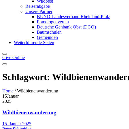
Wildobst
Reiserabgabe
Unsere Partner
BUND Landesverband Rheinland-Pfalz
Pomologenverein
Deutsche Genbank Obst (DGO)
Baumschulen
Gemeinden
Weiterführende Seiten
Give
Online
Schlagwort:
Wildbienenwander
Home
/
Wildbienenwanderung
15
Januar
2025
Wildbienenwanderung
15. Januar 2025
Peter Schneider