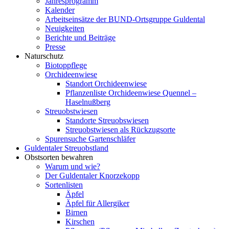
Jahresprogramm
Kalender
Arbeitseinsätze der BUND-Ortsgruppe Guldental
Neuigkeiten
Berichte und Beiträge
Presse
Naturschutz
Biotoppflege
Orchideenwiese
Standort Orchideenwiese
Pflanzenliste Orchideenwiese Quennel –
Haselnußberg
Streuobstwiesen
Standorte Streuobswiesen
Streuobstwiesen als Rückzugsorte
Spurensuche Gartenschläfer
Guldentaler Streuobstland
Obstsorten bewahren
Warum und wie?
Der Guldentaler Knorzekopp
Sortenlisten
Äpfel
Äpfel für Allergiker
Birnen
Kirschen