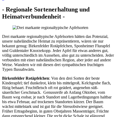
- Regionale Sortenerhaltung und
Heimatverbundenheit -
Drei markante regionaltypische Apfelsorten hätten das Potenzial,
unsere naheländische Heimat zu repräsentieren, wären sie nur
bekannt genug: Birkenfelder Rotäpfelchen, Sponheimer Flurapfel
und Guldentaler Knorzekopp. Jeder Apfel für etwas anderes gut,
völlig unterschiedlich im Aussehen, also gut zu unterscheiden. Jeder
verbunden mit einer naheländischen Region, aber jeder auf andere
Weise. Wandern wir mit diesen drei sympathischen fruchtigen
Typen flussabwärts.
Birkenfelder Rotäpfelchen
: Von den drei Sorten der beste
Kinderapfel; tief dunkelrot, klein bis mittelgroß, Kelchgrube flach,
filzig behaart. Fruchtfleisch oft rot geädert, angenehm süß-
säuerlicher Geschmack. Genussreife ab Anfang Oktober, vom
Baum weg essbar, je nach Standort und Lagerbedingungen haltbar
bis etwa Februar, auf trockenen Standorten kürzer. Der Baum
wächst mittelstark und ist gut für die Streuobstwiese geeignet.
Früher Ertragsbeginn, in guten Obstjahren Massenträger, Früchte
dann entsprechend kleiner. Die recht dicke Schale ist glänzend