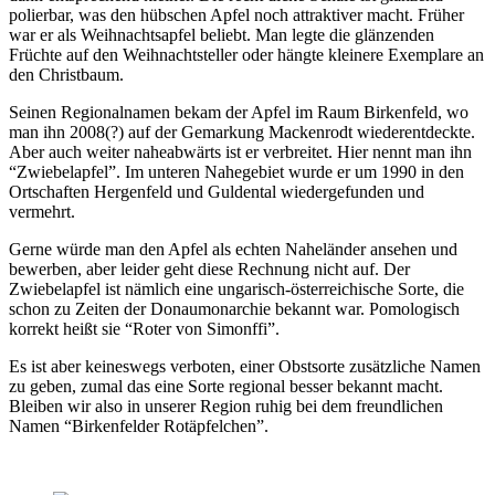
polierbar, was den hübschen Apfel noch attraktiver macht. Früher
war er als Weihnachtsapfel beliebt. Man legte die glänzenden
Früchte auf den Weihnachtsteller oder hängte kleinere Exemplare an
den Christbaum.
Seinen Regionalnamen bekam der Apfel im Raum Birkenfeld, wo
man ihn 2008(?) auf der Gemarkung Mackenrodt wiederentdeckte.
Aber auch weiter naheabwärts ist er verbreitet. Hier nennt man ihn
“Zwiebelapfel”. Im unteren Nahegebiet wurde er um 1990 in den
Ortschaften Hergenfeld und Guldental wiedergefunden und
vermehrt.
Gerne würde man den Apfel als echten Naheländer ansehen und
bewerben, aber leider geht diese Rechnung nicht auf. Der
Zwiebelapfel ist nämlich eine ungarisch-österreichische Sorte, die
schon zu Zeiten der Donaumonarchie bekannt war. Pomologisch
korrekt heißt sie “Roter von Simonffi”.
Es ist aber keineswegs verboten, einer Obstsorte zusätzliche Namen
zu geben, zumal das eine Sorte regional besser bekannt macht.
Bleiben wir also in unserer Region ruhig bei dem freundlichen
Namen “Birkenfelder Rotäpfelchen”.