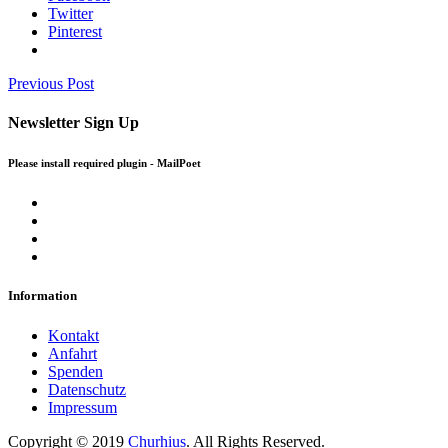
Twitter
Pinterest
Previous Post
Newsletter Sign Up
Please install required plugin - MailPoet
Information
Kontakt
Anfahrt
Spenden
Datenschutz
Impressum
Copyright © 2019
Churhius
. All Rights Reserved.