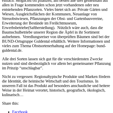
einfach: Möglichst oft pflanzen, am besten alle drei gemeinsam auf
allen in Frage kommenden schon jetzt vorhandenen oder neu
entstehenden Pflanzorten. Vieles bietet sich an: Private Gärten und
Wiesen, Ausgleichsflächen der Kommunen, Neuanlage von
Streuobstwiesen, Pflanzungen der Obst- und Gartenbauvereine,
Erweiterung der Bestände im Freilichtmuseum,
Erwerbsbetriebe(Saftherstellung). Nützlich wäre auch, dass die
Baumschulbetriebe unserer Region die Äpfel in ihr Sortiment
aufnehmen. Veredlungsreiser von überprüften Bäumen sind bei der
BUND-Ortsgruppe Guldental erhältlich. Weitere Informationen und
vieles zum Thema Obstsortenerhaltung auf der Homepage: bund-
guldental.de.
Alle drei Sorten lassen sich gut für die verschiedensten Zwecke
nutzen und sind diesbezüglich vor allem bei gemeinsamer Pflanzung
im Prinzip “unschlagbar”.
Nicht zu vergessen: Regionaltypische Produkte und Marken fördern
die Identität, die heimische Wirtschaft und den Tourismus. In
unserem Fall ist das Produkt auf besonders anschauliche und heitere
Weise in der Heimat verortet, historisch, geografisch, ökologisch,
kulinarisch…
Share this:
Facebook