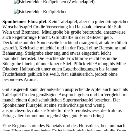
Sponheimer Flurapfel
: Kein Tafelapfel, aber ein guter ertragreicher
Wirtschaftsapfel für die Verwertung im Haushalt, ebenso für Saft,
Wein und Brennerei. Mittelgroße bis große breitrunde, ansatzweise
auch kegelförmige Frucht. Grundfarbe in der Reifezeit gelb,
Deckfarbe auf der Sonnenseite leuchtend orangerot, attraktiv rötlich
gestreift, Kelchseite mitteltief und in der Regel ohne Berostung und
Behaarung. Stielgrube eher eng und etwas eingetieft, leicht
bräunlich berostet. Die leuchtende Fruchtfarbe reicht bis in die
Stielgrube hinein, dünner kurzer Stiel. Pflückreife Anfang bis Mitte
Oktober, Haltbarkeit unter guten Lagerbedingungen bis Januar.
Fruchtfleisch gelblich bis weiß, fest, süßsäuerlich, jedoch ohne
besonderes Aroma.
Gut ausgereift kann der äußerlich ansprechende Apfel auch noch als
Tafelapfel für den gemäßigten Anspruch gelten und im Vergleich mit
manch einem durchschnittlichen Supermarktapfel bestehen. Der
Sponheimer Flurapfel ist eine starkwüchsige und wenig
anspruchsvolle, robuste Sorte für die Streuobstwiese, die früh ins
Ertragsalter kommt und regelmäßige gute Ernten bringt.
Eine Regionalsorte des Nahetals und des Hunsrücks, benannt nach
dem Klosterort Sponheim. Es ist jedoch nicht bekannt, ob die Sorte