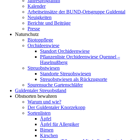
Jahresprogramm
Kalender
Arbeitseinsätze der BUND-Ortsgruppe Guldental
Neuigkeiten
Berichte und Beiträge
Presse
Naturschutz
Biotoppflege
Orchideenwiese
Standort Orchideenwiese
Pflanzenliste Orchideenwiese Quennel –
Haselnußberg
Streuobstwiesen
Standorte Streuobswiesen
Streuobstwiesen als Rückzugsorte
Spurensuche Gartenschläfer
Guldentaler Streuobstland
Obstsorten bewahren
Warum und wie?
Der Guldentaler Knorzekopp
Sortenlisten
Äpfel
Äpfel für Allergiker
Birnen
Kirschen