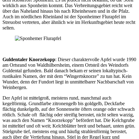
wirklich aus Sponheim kommt. Das Verbreitungsgebiet reicht weit
über das Naheland hinaus bis nach Rheinhessen und in die Pfalz.
Auch im nördlichen Rheinland ist der Sponheimer Flurapfel im
Streuobst vertreten, aber ähnlich wie im Herkunftsgebiet heute recht
selten.
Guldentaler Knorzekopp
: Dieser charaktervolle Apfel wurde 1990
am Ortsrand von Waldhilbersheim, einem Ortsteil des Weindorfs
Guldental gefunden. Bald danach bekam er seinen lokaltypisch-
rustikalen Namen, der mit dem “Wingertsknorze” zu tun hat. Kein
Wunder, denn der Fundort liegt in unmittelbarer Nachbarschaft von
Weinbergen.
Der Apfel ist mittelgroß, meistens rund, manchmal auch
kegelförmig. Grundfarbe zitronengelb bis goldgelb, Deckfarbe
flächig dunkelgelb, auf der Sonnenseite öfters orange oder schwach
rötlich. Schale oft flächig oder streifig berostet, nicht selten warzig,
was auch den Namen “Knorzekopp” befördert hat. Die Kelchgrube
ist mitteltief und oft weit; Kelchblätter breit und behaart, unten grün.
Stielgrube tief, meistens eng und häufig strahlenförmig berostet,
auch über die Vertiefung hinaus. Stiel in der Regel kurz und